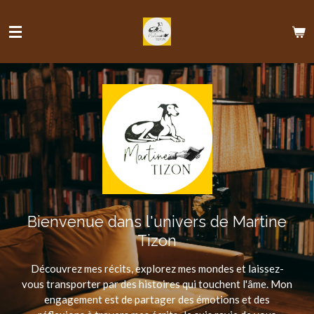
Passer
au
contenu
principal
Bienvenue dans l'univers de Martine
Tizon
Découvrez mes récits, explorez mes mondes et laissez-
vous transporter par des histoires qui touchent l'âme. Mon
engagement est de partager des émotions et des