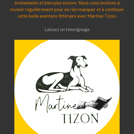
événements et bien plus encore. Nous vous invitons à
revenir régulièrement pour ne rien manquer et à continuer
cette belle aventure littéraire avec Martine Tizon.
Laissez un témoignage