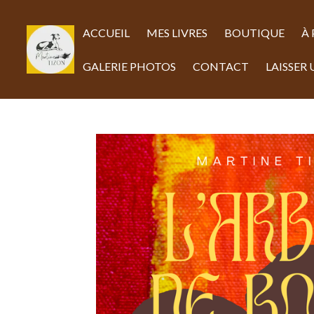
Passer
au
ACCUEIL
MES LIVRES
BOUTIQUE
À
contenu
principal
GALERIE PHOTOS
CONTACT
LAISSER 