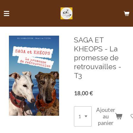
Passer
au
contenu
principal
SAGA ET
KHEOPS - La
promesse de
retrouvailles -
T3
18,00 €
Ajouter
au
panier